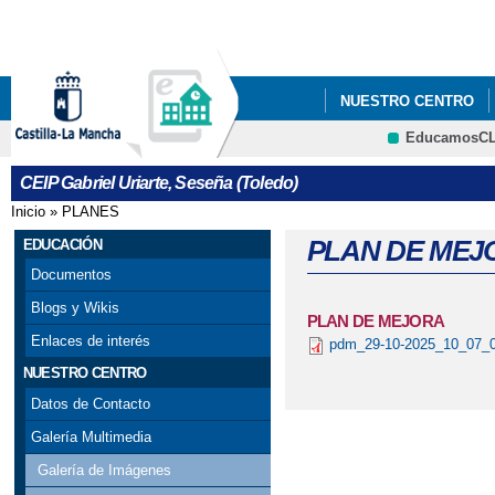
Pa
co
pri
NUESTRO CENTRO
EducamosC
P. DIDÁCTICAS
PE
CRFP
CEIP Gabriel Uriarte, Seseña (Toledo)
Inicio
»
PLANES
Se encuentra usted aquí
PLAN DE MEJ
EDUCACIÓN
Documentos
Blogs y Wikis
PLAN DE MEJORA
Enlaces de interés
pdm_29-10-2025_10_07_0
NUESTRO CENTRO
Datos de Contacto
Galería Multimedia
Galería de Imágenes