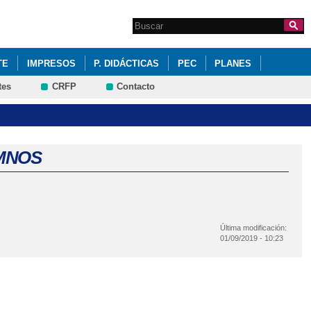
Search this site
Formulario de
búsqueda
TE
IMPRESOS
P. DIDÁCTICAS
PEC
PLANES
tes
CRFP
Contacto
MNOS
Última modificación:
01/09/2019 - 10:23