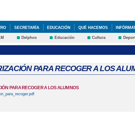
Pasar al
contenido
principal
TRO
SECRETARÍA
EDUCACIÓN
QUÉ HACEMOS
INFÓRMA
LM
Delphos
Educación
Cultura
Depor
IZACIÓN PARA RECOGER A LOS ALU
IÓN PARA RECOGER A LOS ALUMNOS
ion_para_recoger.pdf