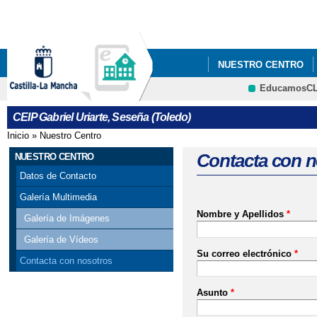
Pa
co
pri
NUESTRO CENTRO
EducamosC
P. DIDÁCTICAS
PE
CRFP
CEIP Gabriel Uriarte, Seseña (Toledo)
Inicio
»
Nuestro Centro
Se encuentra usted aquí
Contacta con n
NUESTRO CENTRO
Datos de Contacto
Galería Multimedia
Nombre y Apellidos
*
Galería de Imágenes
Galería de Vídeos
Su correo electrónico
*
Contacta con nosotros
Asunto
*